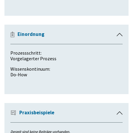
l
a
p
p
Einordnung
E
e
i
n
n
Prozessschritt:
k
Vorgelagerter Prozess
l
Wissenskontinuum:
a
Do-How
p
p
e
n
Praxisbeispiele
E
i
n
Derzeit sind keine Beiträge vorhanden.