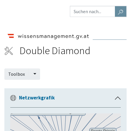
Double Diamond
Toolbox
Netzwerkgrafik
E
i
n
k
l