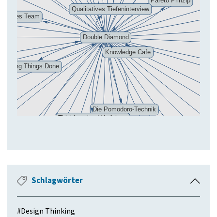
a
p
p
e
n
Schlagwörter
E
i
n
#
Design Thinking
k