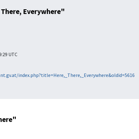
, There, Everywhere"
09:29 UTC
t.gv.at/index.php?title=Here,_There,_Everywhere&oldid=5616
where"