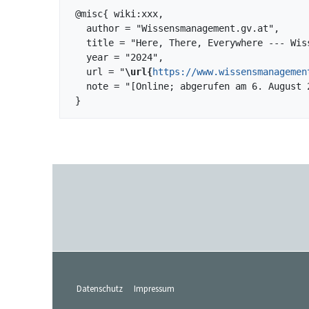
 @misc{ wiki:xxx,

   author = "Wissensmanagement.gv.at",

   title = "Here, There, Everywhere --- Wissensmanagement.gv.at{,} ",

   year = "2024",

   url = "
\url{
https://www.wissensmanagemen
   note = "[Online; abgerufen am 6. August 2026]"

Datenschutz
Impressum