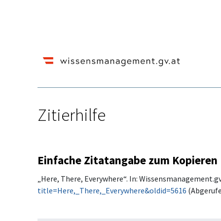
Zitierhilfe
Wechseln zu:
Navigation
,
Suche
Einfache Zitatangabe zum Kopieren
„Here, There, Everywhere“. In: Wissensmanagement.gv.a
title=Here,_There,_Everywhere&oldid=5616
(Abgerufen