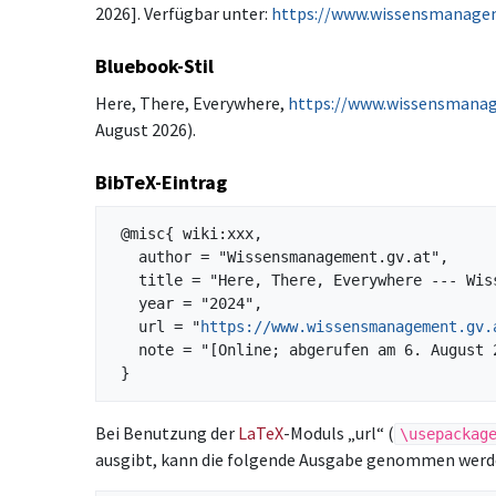
2026]. Verfügbar unter:
https://www.wissensmanagem
Bluebook-Stil
Here, There, Everywhere,
https://www.wissensmanag
August 2026).
BibTeX-Eintrag
 @misc{ wiki:xxx,

   author = "Wissensmanagement.gv.at",

   title = "Here, There, Everywhere --- Wissensmanagement.gv.at{,} ",

   year = "2024",

   url = "
https://www.wissensmanagement.gv.
   note = "[Online; abgerufen am 6. August 2026]"

Bei Benutzung der
LaTeX
-Moduls „url“ (
\usepackag
ausgibt, kann die folgende Ausgabe genommen werd