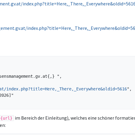
ent.gv.at/index.php?title=Here,_There,_Everywhere&oldid=561
ement.gv.at/index.php?title=Here,_There,_Everywhere&oldid=5
at/index.php?title=Here,_There,_Everywhere&oldid=5616
",

im Bereich der Einleitung), welches eine schöner formatie
e{url}
en: