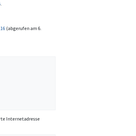
6
.
616
(abgerufen am 6.
rte Internetadresse