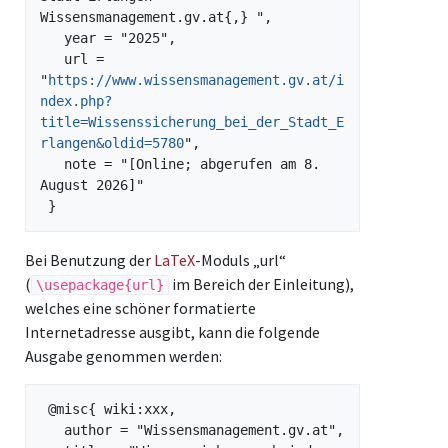
Wissensmanagement.gv.at{,} ",

   year = "2025",

   url = 
"
https://www.wissensmanagement.gv.at/i
ndex.php?
title=Wissenssicherung_bei_der_Stadt_E
rlangen&oldid=5780
",

   note = "[Online; abgerufen am 8. 
August 2026]"

Bei Benutzung der
LaTeX
-Moduls „url“
(
im Bereich der Einleitung),
\usepackage{url}
welches eine schöner formatierte
Internetadresse ausgibt, kann die folgende
Ausgabe genommen werden:
 @misc{ wiki:xxx,

   author = "Wissensmanagement.gv.at",
