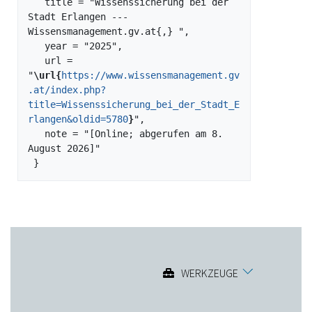
   title = "Wissenssicherung bei der 
Stadt Erlangen --- 
Wissensmanagement.gv.at{,} ",

   year = "2025",

   url = 
"
\url{
https://www.wissensmanagement.gv
.at/index.php?
title=Wissenssicherung_bei_der_Stadt_E
rlangen&oldid=5780
}
",

   note = "[Online; abgerufen am 8. 
August 2026]"

WERKZEUGE