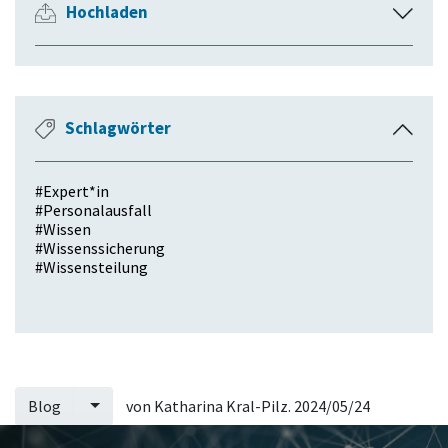
Hochladen
A
u
s
k
l
Schlagwörter
E
a
i
p
n
p
#
Expert*in
k
e
#
Personalausfall
l
#
Wissen
n
#
Wissenssicherung
a
#
Wissensteilung
p
p
e
n
Blog
von
Katharina Kral-Pilz
. 2024/05/24