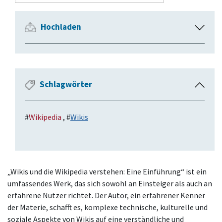
Hochladen
A
u
s
k
l
Schlagwörter
E
a
i
p
n
p
#
Wikipedia
, #
Wikis
k
e
l
n
a
p
p
„Wikis und die Wikipedia verstehen: Eine Einführung“ ist ein
e
umfassendes Werk, das sich sowohl an Einsteiger als auch an
n
erfahrene Nutzer richtet. Der Autor, ein erfahrener Kenner
der Materie, schafft es, komplexe technische, kulturelle und
soziale Aspekte von Wikis auf eine verständliche und