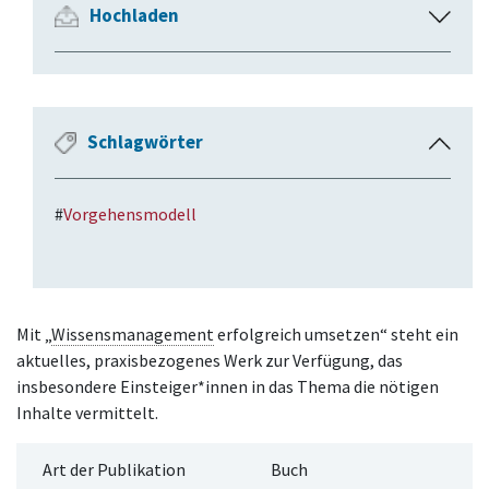
Hochladen
A
u
s
k
l
Schlagwörter
E
a
i
p
n
p
#
Vorgehensmodell
k
e
l
n
a
p
p
Mit „
Wissensmanagement
erfolgreich umsetzen“ steht ein
e
aktuelles, praxisbezogenes Werk zur Verfügung, das
n
insbesondere Einsteiger*innen in das Thema die nötigen
Inhalte vermittelt.
Art der Publikation
Buch