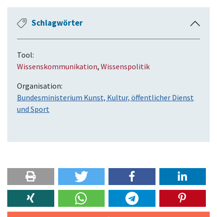
Schlagwörter
E
i
n
Tool:
k
Wissenskommunikation
,
Wissenspolitik
l
a
Organisation:
p
Bundesministerium Kunst, Kultur, öffentlicher Dienst
p
und Sport
e
n