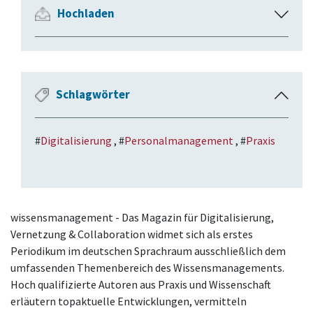
Hochladen
A
u
s
k
l
Schlagwörter
E
a
i
p
n
p
#
Digitalisierung
, #
Personalmanagement
, #
Praxis
k
e
l
n
a
p
p
wissensmanagement - Das Magazin für Digitalisierung,
e
Vernetzung & Collaboration widmet sich als erstes
n
Periodikum im deutschen Sprachraum ausschließlich dem
umfassenden Themenbereich des Wissensmanagements.
Hoch qualifizierte Autoren aus Praxis und Wissenschaft
erläutern topaktuelle Entwicklungen, vermitteln