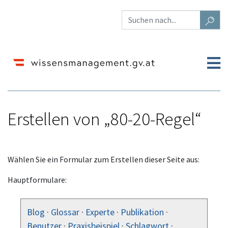
Erstellen von „80-20-Regel“
Wechseln zu:
Navigation
,
Suche
Wählen Sie ein Formular zum Erstellen dieser Seite aus:
Hauptformulare:
Blog
·
Glossar
·
Experte
·
Publikation
·
Benutzer
·
Praxisbeispiel
·
Schlagwort
·