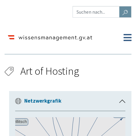
Art of Hosting
Wechseln zu:
Navigation
,
Suche
Netzwerkgrafik
E
i
n
k
l