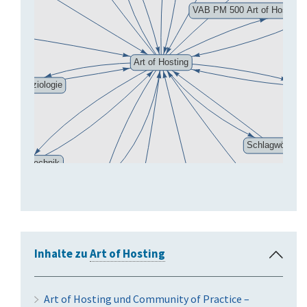
a
p
p
e
n
Inhalte zu
Art of Hosting
E
i
n
Art of Hosting und Community of Practice –
k