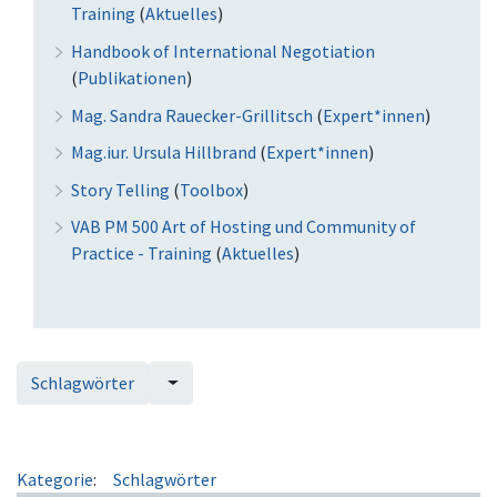
Training
(
Aktuelles
)
l
a
Handbook of International Negotiation
p
(
Publikationen
)
p
Mag. Sandra Rauecker-Grillitsch
(
Expert*innen
)
e
Mag.iur. Ursula Hillbrand
(
Expert*innen
)
n
Story Telling
(
Toolbox
)
VAB PM 500 Art of Hosting und Community of
Practice - Training
(
Aktuelles
)
Schlagwörter
Kategorie
:
Schlagwörter