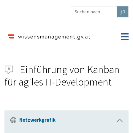
Einführung von Kanban
für agiles IT-Development
Wechseln zu:
Navigation
,
Suche
Netzwerkgrafik
E
i