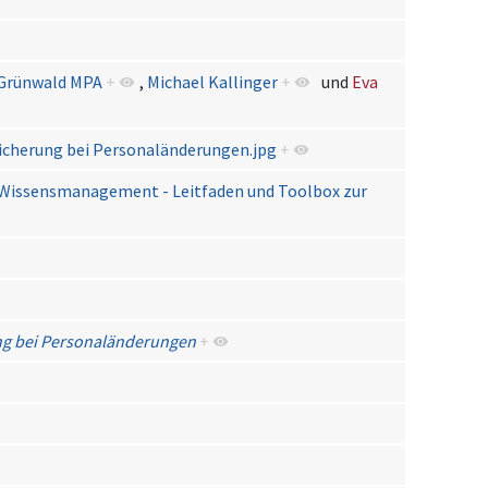
 Grünwald MPA
+
,
Michael Kallinger
+
und
Eva
icherung bei Personaländerungen.jpg
+
Wissensmanagement - Leitfaden und Toolbox zur
ng bei Personaländerungen
+