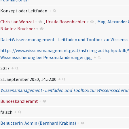
Konzept oder Leitfaden
+
Christian Wenzel
+
,
Ursula Rosenbichler
+
,
Mag. Alexander
Nikolov-Bruckner
+
Datei:Wissensmanagement - Leitfaden und Toolbox zur Wissenss
https://www.wissensmanagement.gv.at/nsfr img auth.php/d/db/
Wissenssicherung bei Personaländerungen.jpg
+
2017
+
21. September 2020, 14:52:00
+
Wissensmanagement - Leitfaden und Toolbox zur Wissenssicheru
Bundeskanzleramt
+
falsch
+
BenutzerIn: Admin (Bernhard Krabina)
+