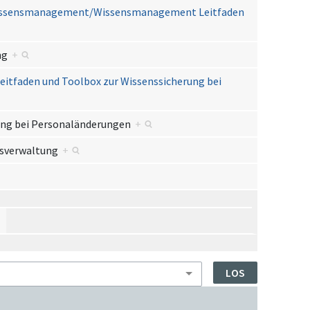
n/wissensmanagement/Wissensmanagement Leitfaden
ung
+
tfaden und Toolbox zur Wissenssicherung bei
ung bei Personaländerungen
+
desverwaltung
+