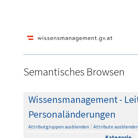
Semantisches Browsen
Wechseln zu:
Navigation
,
Suche
Wissensmanagement - Leit
Personaländerungen
Attributgruppen ausblenden
Attribute ausblenden,
Kategorie