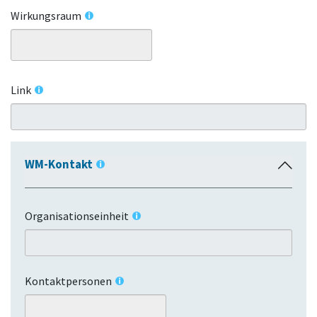
Wirkungsraum
Link
WM-Kontakt
E
i
n
Organisationseinheit
k
l
a
p
Kontaktpersonen
p
e