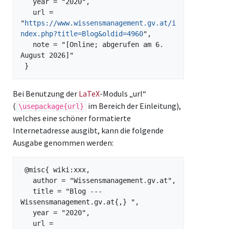
   year = "2020",

   url = 
"
https://www.wissensmanagement.gv.at/i
ndex.php?title=Blog&oldid=4960
",

   note = "[Online; abgerufen am 6. 
August 2026]"

Bei Benutzung der
LaTeX
-Moduls „url“
(
im Bereich der Einleitung),
\usepackage{url}
welches eine schöner formatierte
Internetadresse ausgibt, kann die folgende
Ausgabe genommen werden:
 @misc{ wiki:xxx,

   author = "Wissensmanagement.gv.at",

   title = "Blog --- 
Wissensmanagement.gv.at{,} ",

   year = "2020",

   url = 