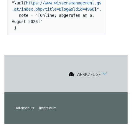
"
\url{
https://www.wissensmanagement.gv
.at/index.php?title=Blog&oldid=4960
}
",

   note = "[Online; abgerufen am 6. 
August 2026]"

WERKZEUGE
Datenschutz
Impressum