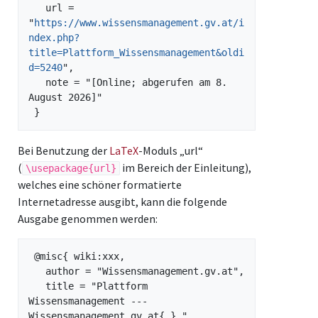
   url = 
"
https://www.wissensmanagement.gv.at/i
ndex.php?
title=Plattform_Wissensmanagement&oldi
d=5240
",

   note = "[Online; abgerufen am 8. 
August 2026]"

Bei Benutzung der
LaTeX
-Moduls „url“
(
im Bereich der Einleitung),
\usepackage{url}
welches eine schöner formatierte
Internetadresse ausgibt, kann die folgende
Ausgabe genommen werden:
 @misc{ wiki:xxx,

   author = "Wissensmanagement.gv.at",

   title = "Plattform 
Wissensmanagement --- 
Wissensmanagement.gv.at{,} ",
