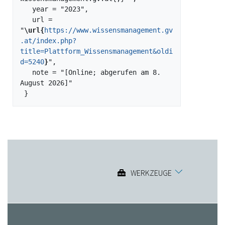
   year = "2023",

   url = 
"
\url{
https://www.wissensmanagement.gv
.at/index.php?
title=Plattform_Wissensmanagement&oldi
d=5240
}
",

   note = "[Online; abgerufen am 8. 
August 2026]"

WERKZEUGE