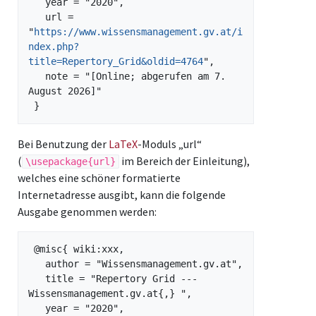
   year = "2020",

   url = 
"
https://www.wissensmanagement.gv.at/i
ndex.php?
title=Repertory_Grid&oldid=4764
",

   note = "[Online; abgerufen am 7. 
August 2026]"

Bei Benutzung der
LaTeX
-Moduls „url“
(
im Bereich der Einleitung),
\usepackage{url}
welches eine schöner formatierte
Internetadresse ausgibt, kann die folgende
Ausgabe genommen werden:
 @misc{ wiki:xxx,

   author = "Wissensmanagement.gv.at",

   title = "Repertory Grid --- 
Wissensmanagement.gv.at{,} ",

   year = "2020",
