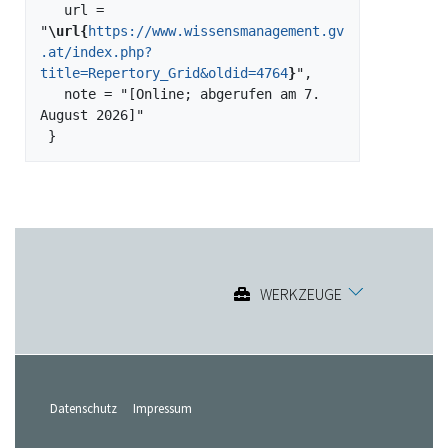
   url = 
"
\url{
https://www.wissensmanagement.gv
.at/index.php?
title=Repertory_Grid&oldid=4764
}
",

   note = "[Online; abgerufen am 7. 
August 2026]"

WERKZEUGE
Datenschutz
Impressum