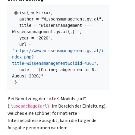
 @misc{ wiki:xxx,

   author = "Wissensmanagement.gv.at",

   title = "Wissensmanagement --- 
Wissensmanagement.gv.at{,} ",

   year = "2020",

   url = 
"
https://www.wissensmanagement.gv.at/i
ndex.php?
title=Wissensmanagement&oldid=4361
",

   note = "[Online; abgerufen am 6. 
August 2026]"

Bei Benutzung der
LaTeX
-Moduls „url“
(
im Bereich der Einleitung),
\usepackage{url}
welches eine schöner formatierte
Internetadresse ausgibt, kann die folgende
Ausgabe genommen werden: