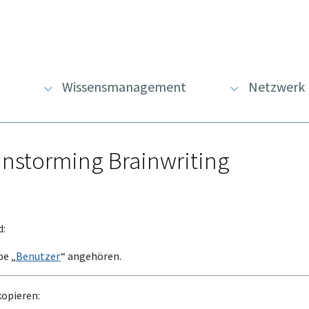
Wissensmanagement
Netzwerk
ainstorming Brainwriting
d:
pe „
Benutzer
“ angehören.
kopieren: