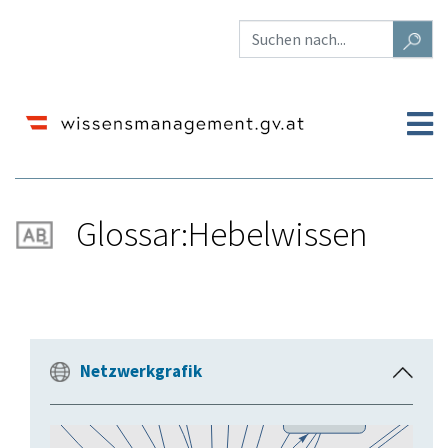
Glossar:Hebelwissen
Wechseln zu:
Navigation
,
Suche
Netzwerkgrafik
E
i
n
k