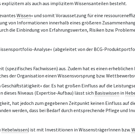
explizitem als auch aus implizitem Wissensanteilen besteht.
levantes
Wissen
« und somit Voraussetzung für eine ressourceneffi
tung von Informationen innerhalb eines größeren Zusammenhangs
urch die Einbindung von Erfahrungswerten, Risiken bzw. Problem
Wissensportfolio-Analyse« (abgeleitet von der BCG-Produktportfol
it (spezifisches Fachwissen) aus. Zudem hat es einen erheblichen 
lches der Organisation einen Wissensvorsprung bzw. Wettbewerbsvo
 Geschäftstätigkeit« dar. Es hat großen Einfluss auf die Leistung
 dieses Niveaus (Expertise-Aufbau) lässt sich
Basiswissen
in
Hebe
igkeit, hat jedoch zum gegebenen Zeitpunkt keinen Einfluss auf di
anden werden, dass bei Bedarf durch entsprechende Pflege und In
u
Hebelwissen
) ist mit Investitionen in WissensträgerInnen bzw.
W