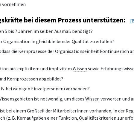
In vornehmen.
skräfte bei diesem Prozess unterstützen:
[
B
 5 bis 7 Jahren im selben Ausmaß benötigt?
 Organisation in gleichbleibender Qualität zu erfüllen?
odass die Kernprozesse der Organisationseinheit kontinuierlich a
tion aus explizitem und implizitem
Wissen
sowie Erfahrungswissen
und Kernprozessen abgebildet?
. B. bei wenigen Einzelpersonen) vorhanden?
Wissensgebieten ist notwendig, um dieses
Wissen
verwerten und 
ist bei einem Großteil der MitarbeiterInnen vorhanden, in der Reg
ch (z. B. Kernaufgaben einer Funktion, Qualitätskriterien zur er