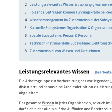
2
Leistungsrelevantes Wissen ist abhängig von mehre
3
Folgende Leitfragen können Führungskräfte bei die
4
Wissensmanagement im Zusammenspiel der Subsy
5
Kulturelle Subsysteme: Organisation & Organisation
6
Soziale Subsysteme: Person & Personal
7
Technisch-instrumentelle Subsysteme: Elektronische
8
Zusammenspiel von Wissen und AkteurInnen
Leistungsrelevantes
Wissen
[
Bearbeit
Die Arbeitsgruppe zur Vorbereitung des vorliegenden
diskutiert und daraus eine Arbeitsdefinition zu leist
abgeleitet:
Das gesamte
Wissen
in jeder Organisation, so auch im
darf sich nicht allein auf das Auffinden und Bereitst