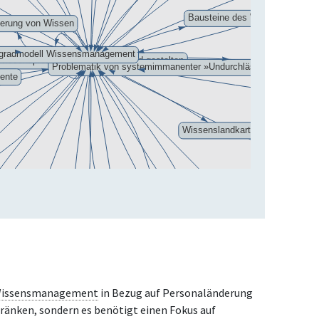
a
p
p
e
n
issensmanagement
in Bezug auf Personaländerung
hränken, sondern es benötigt einen Fokus auf