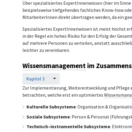
Über spezialisiertes ExpertInnenwissen (hier im Sinne
beispielsweise tiefgehendes fachliches Know-how o
MitarbeiterInnen direkt übertragen werden, da ein ge
Spezialisiertes ExpertInnenwissen ist meist höchst erf
in der Regel ein hohes Risiko für den Erfolg der Gesam
auf mehrere Personen zu verteilen, anstatt ausschließl
leichter zu vereinbaren.
Wissensmanagement
im Zusammensp
Kapitel 3
Zur Implementierung, Weiterentwicklung und Pflege 
betrachten, welche erst ein optimiertes
Wissensman
Kulturelle Subsysteme
: Organisation & Organisati
Soziale Subsysteme
: Person & Personal (Führungsk
Technisch–instrumentelle Subsysteme
: Elektron