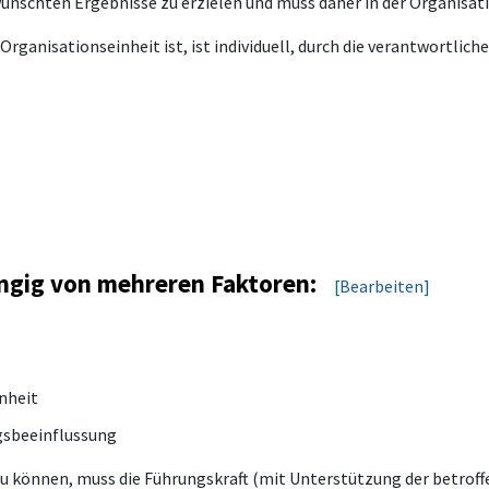
wünschten Ergebnisse zu erzielen und muss daher in der Organisat
Organisationseinheit ist, ist individuell, durch die verantwortlich
ngig von mehreren Faktoren:
[
Bearbeiten
]
nheit
ngsbeeinflussung
 zu können, muss die Führungskraft (mit Unterstützung der betrof