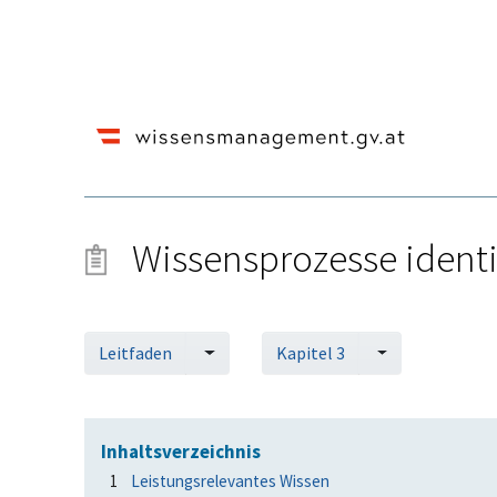
Wissensprozesse identi
Wechseln zu:
Navigation
,
Suche
Leitfaden
Kapitel 3
Inhaltsverzeichnis
1
Leistungsrelevantes Wissen