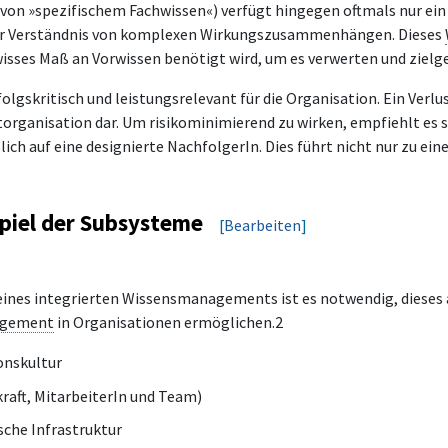
 von »spezifischem Fachwissen«) verfügt hingegen oftmals nur ein 
der Verständnis von komplexen Wirkungszusammenhängen. Dieses
wisses Maß an Vorwissen benötigt wird, um es verwerten und ziel
olgskritisch und leistungsrelevant für die Organisation. Ein Verlu
torganisation dar. Um risikominimierend zu wirken, empfiehlt es s
ich auf eine designierte NachfolgerIn. Dies führt nicht nur zu ein
iel der Subsysteme
[
Bearbeiten
]
eines integrierten Wissensmanagements ist es notwendig, dieses
agement
in Organisationen ermöglichen.2
onskultur
raft, MitarbeiterIn und Team)
ische Infrastruktur