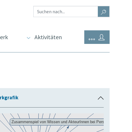
erk
Aktivitäten
rkgrafik
E
i
n
k
l