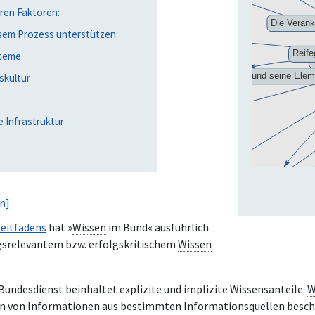
ren Faktoren:
sem Prozess unterstützen:
steme
skultur
 Infrastruktur
en
]
Leitfadens
hat »
Wissen
im Bund« ausführlich
ungsrelevantem bzw. erfolgskritischem
Wissen
 Bundesdienst beinhaltet explizite und implizite Wissensanteile.
W
ellen von Informationen aus bestimmten Informationsquellen besc