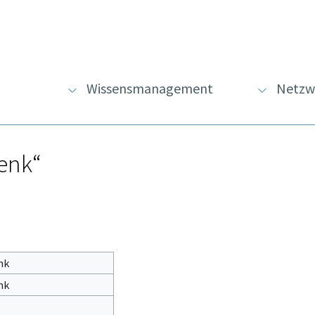
Wissensmanagement
Netzw
enk“
nk
nk