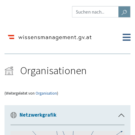
Organisationen
(Weitergeleitet von
Organisation
)
Wechseln zu:
Navigation
,
Suche
Netzwerkgrafik
E
i
n