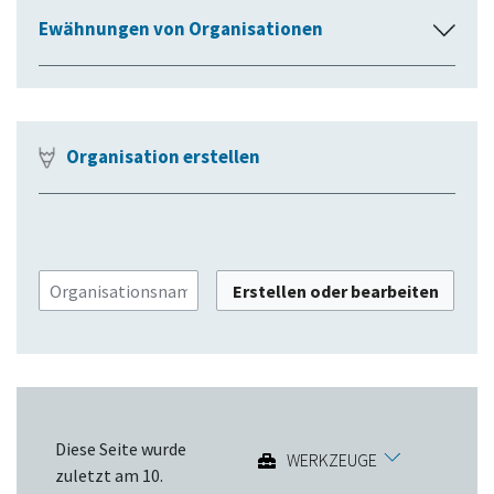
Ewähnungen von Organisationen
A
u
s
k
l
Organisation erstellen
a
p
p
e
n
Erstellen oder bearbeiten
Diese Seite wurde
WERKZEUGE
zuletzt am 10.