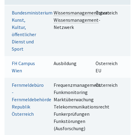
Bundesministerium
Wissensmanagement
Österreich
.gv.at
Kunst,
Wissensmanagement
-
Kultur,
Netzwerk
öffentlicher
Dienst und
Sport
FH Campus
Ausbildung
Österreich
Wien
EU
Fernmeldebüro
Frequenzmanagement
Österreich
-
Funkmonitoring
Fernmeldebehörde
Marktüberwachung
Republik
Telekommunikationsrecht
Österreich
Funkerprüfungen
Funkstörungen
(Ausforschung)