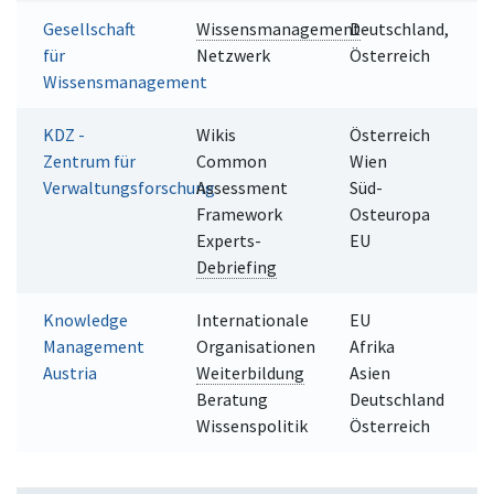
Gesellschaft
Wissensmanagement
Deutschland,
-
für
Netzwerk
Österreich
Wissensmanagement
KDZ -
Wikis
Österreich
Zentrum für
Common
Wien
Verwaltungsforschung
Assessment
Süd-
Framework
Osteuropa
Experts-
EU
Debriefing
Knowledge
Internationale
EU
Management
Organisationen
Afrika
Austria
Weiterbildung
Asien
Beratung
Deutschland
Wissenspolitik
Österreich