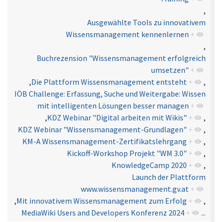
,
Ausgewählte Tools zu innovativem
Wissensmanagement kennenlernen
+
,
Buchrezension "Wissensmanagement erfolgreich
umsetzen"
+
,
Die Plattform Wissensmanagement entsteht
+
,
IÖB Challenge: Erfassung, Suche und Weitergabe: Wissen
mit intelligenten Lösungen besser managen
+
,
KDZ Webinar "Digital arbeiten mit Wikis"
+
,
KDZ Webinar "Wissensmanagement-Grundlagen"
+
,
KM-A Wissensmanagement-Zertifikatslehrgang
+
,
Kickoff-Workshop Projekt "WM 3.0"
+
,
KnowledgeCamp 2020
+
,
Launch der Plattform
www.wissensmanagement.gv.at
+
,
Mit innovativem Wissensmanagement zum Erfolg
+
,
MediaWiki Users and Developers Konferenz 2024
+
...