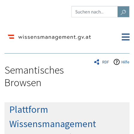
RDF
Hilfe
Semantisches
Browsen
Wechseln zu:
Navigation
,
Suche
Plattform
Wissensmanagement