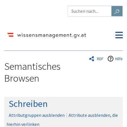
RDF
Hilfe
Semantisches
Browsen
Wechseln zu:
Navigation
,
Suche
Schreiben
Attributgruppen ausblenden
Attribute ausblenden, die
hierhin verlinken