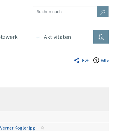
tzwerk
Aktivitäten
RDF
Hilfe
Werner Kogler.jpg
+