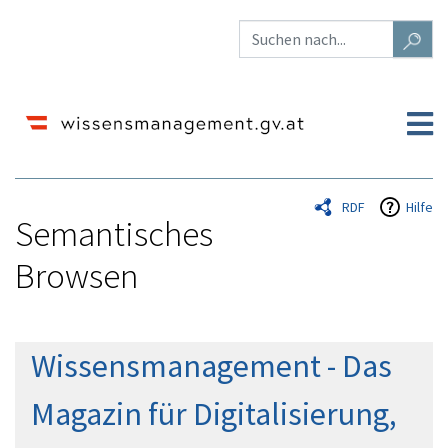
RDF
Hilfe
Semantisches
Browsen
Wechseln zu:
Navigation
,
Suche
Wissensmanagement - Das
Magazin für Digitalisierung,