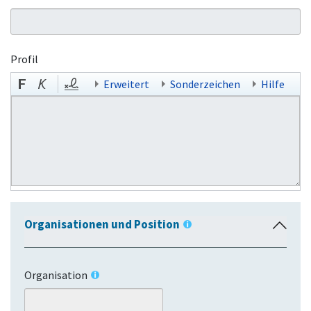
Profil
Erweitert
Sonderzeichen
Hilfe
Organisationen und Position
E
i
n
Organisation
k
l
a