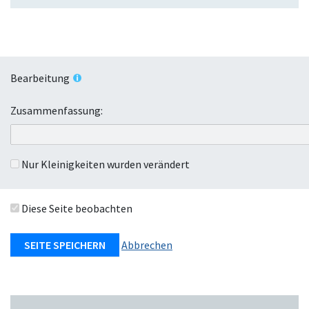
s
p
k
e
l
n
a
p
Bearbeitung
p
e
Zusammenfassung:
n
Nur Kleinigkeiten wurden verändert
Diese Seite beobachten
Abbrechen