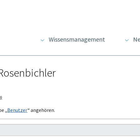
Wissensmanagement
Ne
 Rosenbichler
d:
pe „
Benutzer
“ angehören.