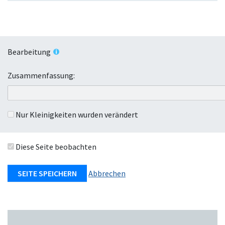
p
k
e
l
n
a
p
Bearbeitung
p
e
Zusammenfassung:
n
Nur Kleinigkeiten wurden verändert
Diese Seite beobachten
Abbrechen