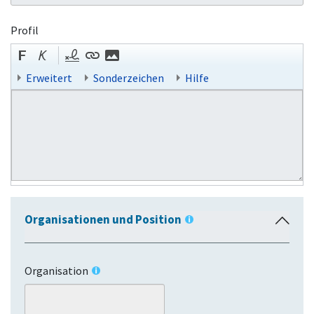
Profil
Erweitert
Sonderzeichen
Hilfe
Organisationen und Position
E
i
n
Organisation
k
l
a