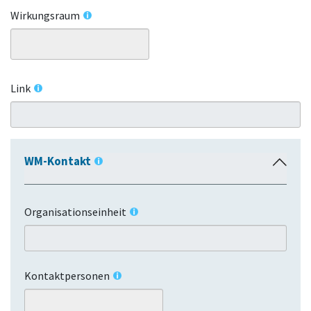
Wirkungsraum
Link
WM-Kontakt
E
i
n
Organisationseinheit
k
l
a
p
Kontaktpersonen
p
e