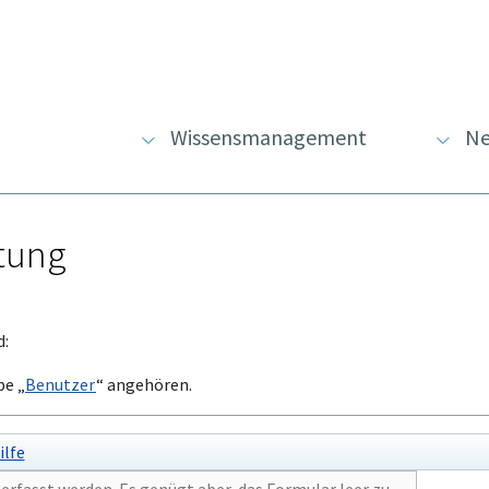
Wissensmanagement
Ne
atung
d:
pe „
Benutzer
“ angehören.
ilfe