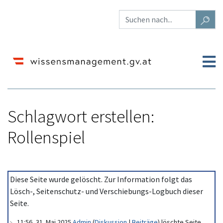
Schlagwort erstellen:
Rollenspiel
Wechseln zu:
Navigation
,
Suche
Diese Seite wurde gelöscht. Zur Information folgt das
Lösch-, Seitenschutz- und Verschiebungs-Logbuch dieser
Seite.
11:56, 31. Mai 2025
Admin
(
Diskussion
|
Beiträge
)
löschte Seite