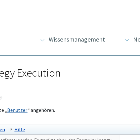
Wissensmanagement
Ne
tegy Execution
d:
pe „
Benutzer
“ angehören.
hen
Hilfe