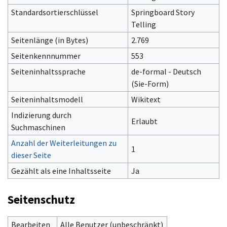
Standardsortierschlüssel
Springboard Story
Telling
Seitenlänge (in Bytes)
2.769
Seitenkennnummer
553
Seiteninhaltssprache
de-formal - Deutsch
(Sie-Form)‎
Seiteninhaltsmodell
Wikitext
Indizierung durch
Erlaubt
Suchmaschinen
Anzahl der Weiterleitungen zu
1
dieser Seite
Gezählt als eine Inhaltsseite
Ja
Seitenschutz
Bearbeiten
Alle Benutzer (unbeschränkt)