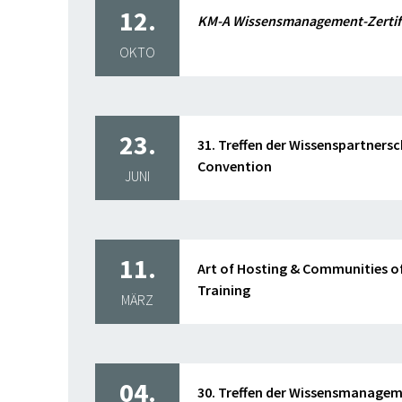
12.
KM-A Wissensmanagement-Zertif
OKTO
23.
31. Treffen der Wissenspartnersc
Convention
JUNI
11.
Art of Hosting & Communities of
Training
MÄRZ
04.
30. Treffen der Wissensmanag