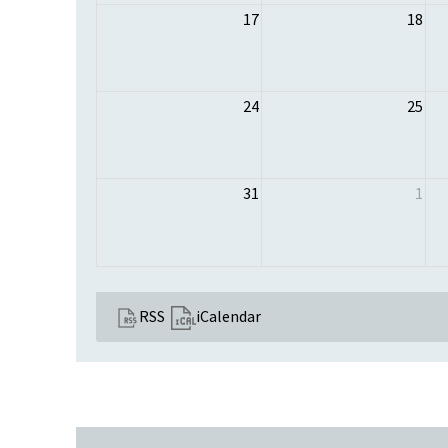
17
18
24
25
31
1
RSS
iCalendar