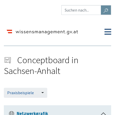
Conceptboard in
Sachsen-Anhalt
Wechseln zu:
Navigation
,
Suche
Praxisbeispiele
Netzwerkgrafik
E