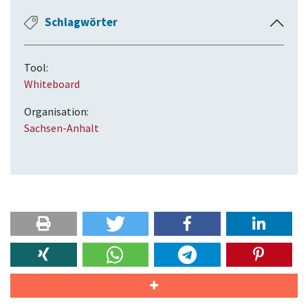
Schlagwörter
E
i
n
Tool:
k
Whiteboard
l
a
Organisation:
p
Sachsen-Anhalt
p
e
n