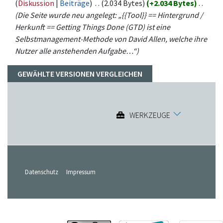
(
Diskussion
|
Beiträge
)
‎
. .
(2.034 Bytes)
(+2.034 Bytes)
‎
. .
(Die Seite wurde neu angelegt: „{{Tool}} == Hintergrund /
Herkunft == Getting Things Done (GTD) ist eine
Selbstmanagement-Methode von David Allen, welche ihre
Nutzer alle anstehenden Aufgabe…“)
WERKZEUGE
Datenschutz
Impressum