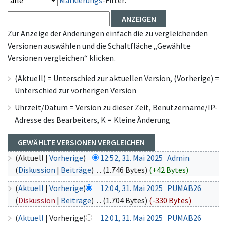
Markierungs
-Filter:
Zur Anzeige der Änderungen einfach die zu vergleichenden
Versionen auswählen und die Schaltfläche „Gewählte
Versionen vergleichen“ klicken.
(Aktuell) = Unterschied zur aktuellen Version, (Vorherige) =
Unterschied zur vorherigen Version
Uhrzeit/Datum = Version zu dieser Zeit, Benutzername/IP-
Adresse des Bearbeiters, K = Kleine Änderung
(Aktuell |
Vorherige
)
12:52, 31. Mai 2025
‎
Admin
(
Diskussion
|
Beiträge
)
‎
. .
(1.746 Bytes)
(+42 Bytes)
(
Aktuell
|
Vorherige
)
12:04, 31. Mai 2025
‎
PUMAB26
(
Diskussion
|
Beiträge
)
‎
. .
(1.704 Bytes)
(-330 Bytes)
(
Aktuell
| Vorherige)
12:01, 31. Mai 2025
‎
PUMAB26