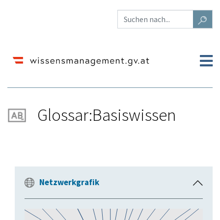
Glossar:Basiswissen
Wechseln zu:
Navigation
,
Suche
Netzwerkgrafik
E
i
n
k