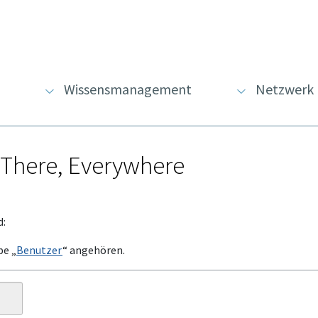
Wissensmanagement
Netzwerk
 There, Everywhere
d:
pe „
Benutzer
“ angehören.