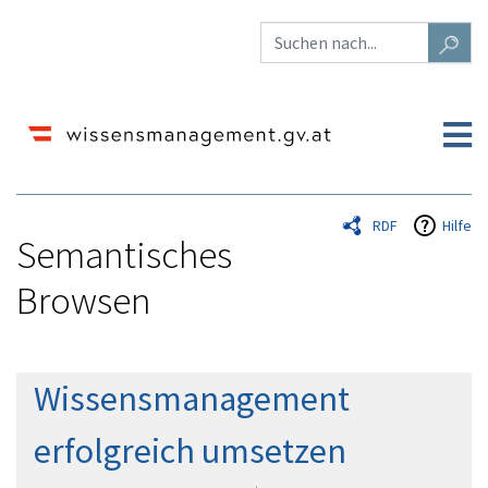
RDF
Hilfe
Semantisches
Browsen
Wechseln zu:
Navigation
,
Suche
Wissensmanagement
erfolgreich umsetzen