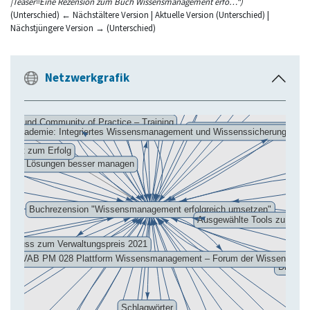
|Teaser=Eine Rezension zum Buch Wissensmanagement erfo…“)
(Unterschied) ← Nächstältere Version | Aktuelle Version (Unterschied) |
Nächstjüngere Version → (Unterschied)
Wechseln zu:
Navigation
,
Suche
Netzwerkgrafik
E
i
n
k
l
a
p
p
e
n