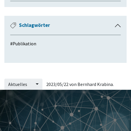
s
k
l
Schlagwörter
E
a
i
p
n
p
#
Publikation
k
e
l
n
a
p
p
e
Aktuelles
2023/05/22 von
Bernhard Krabina
.
n