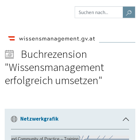
Buchrezension
"Wissensmanagement
erfolgreich umsetzen"
Netzwerkgrafik
E
i
n