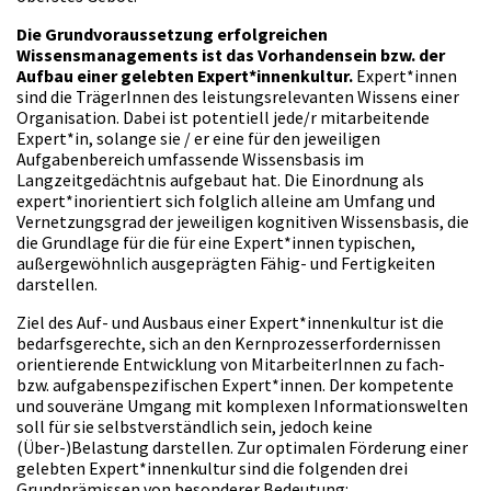
Die Grundvoraussetzung erfolgreichen
Wissensmanagements ist das Vorhandensein bzw. der
Aufbau einer gelebten Expert*innenkultur.
Expert*innen
sind die TrägerInnen des leistungsrelevanten Wissens einer
Organisation. Dabei ist potentiell jede/r mitarbeitende
Expert*in, solange sie / er eine für den jeweiligen
Aufgabenbereich umfassende Wissensbasis im
Langzeitgedächtnis aufgebaut hat. Die Einordnung als
expert*inorientiert sich folglich alleine am Umfang und
Vernetzungsgrad der jeweiligen kognitiven Wissensbasis, die
die Grundlage für die für eine Expert*innen typischen,
außergewöhnlich ausgeprägten Fähig- und Fertigkeiten
darstellen.
Ziel des Auf- und Ausbaus einer Expert*innenkultur ist die
bedarfsgerechte, sich an den Kernprozesserfordernissen
orientierende Entwicklung von MitarbeiterInnen zu fach-
bzw. aufgabenspezifischen Expert*innen. Der kompetente
und souveräne Umgang mit komplexen Informationswelten
soll für sie selbstverständlich sein, jedoch keine
(Über-)Belastung darstellen. Zur optimalen Förderung einer
gelebten Expert*innenkultur sind die folgenden drei
Grundprämissen von besonderer Bedeutung: