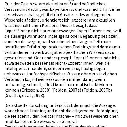
Puls der Zeit bzw. am aktuellsten Stand befindliches
Verständnis davon, was Expertise ist und was nicht. Im Sinne
des wissenschaftsgeleiteten Ansatzes des vorliegenden
Wissensleitfadens, orientiert sich letzterer am aktuellen
wissenschaftlichen Konsens. Dieser besagt, dass
Expert*innen nicht primär deswegen Expert*innen sind, weil
sie außergewöhnliche Intelligenz oder Begabung besitzen,
sondern deswegen, weil sie über einen langen Zeitraum
beruflicher Erfahrung, praktischen Trainings und dem damit
verbundenen Erwerb aufgabenspezifischen Wissens dazu
geworden sind. Oder anders gesagt: Expert*innen sind nicht
etwa deswegen besser als Nicht-Expert*innen, weil sie
intelligenter handeln, sondern weil sie, häufig sogar
unbewusst, ihr fachspezifisches
Wissen
ohne zusätzlichen
Verbrauch kognitiver Ressourcen immer dann, wenn
notwendig, schnell, effektiv und automatisch aktivieren
können (Ericsson, 2008) (Feldon, 2007a) (Feldon, 2007b)
(Sweller, et al., 1998).
Die aktuelle Forschung unterstützt demnach die Aussage,
wonach »das Training und nicht die allgemeine Befähigung
die Meisterin / den Meister mache« – mit zwei wesentlichen
Implikationen: So etwas wie »General-
Experten*innentum« kann es aus Sicht der aktuellen