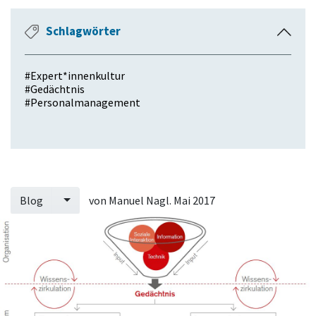
k
l
Schlagwörter
E
a
i
p
n
p
#
Expert*innenkultur
k
e
#
Gedächtnis
l
#
Personalmanagement
n
a
p
p
e
n
Blog
von
Manuel Nagl
. Mai 2017