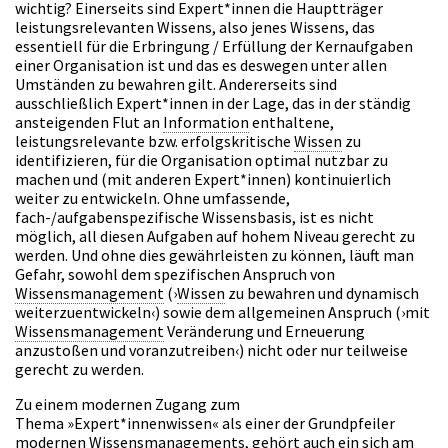
wichtig? Einerseits sind Expert*innen die Hauptträger
leistungsrelevanten Wissens, also jenes Wissens, das
essentiell für die Erbringung / Erfüllung der Kernaufgaben
einer Organisation ist und das es deswegen unter allen
Umständen zu bewahren gilt. Andererseits sind
ausschließlich Expert*innen in der Lage, das in der ständig
ansteigenden Flut an
Information
enthaltene,
leistungsrelevante bzw. erfolgskritische
Wissen
zu
identifizieren, für die Organisation optimal nutzbar zu
machen und (mit anderen Expert*innen) kontinuierlich
weiter zu entwickeln. Ohne umfassende,
fach-/aufgabenspezifische Wissensbasis, ist es nicht
möglich, all diesen Aufgaben auf hohem Niveau gerecht zu
werden. Und ohne dies gewährleisten zu können, läuft man
Gefahr, sowohl dem spezifischen Anspruch von
Wissensmanagement
(›
Wissen
zu bewahren und dynamisch
weiterzuentwickeln‹) sowie dem allgemeinen Anspruch (›mit
Wissensmanagement
Veränderung und Erneuerung
anzustoßen und voranzutreiben‹) nicht oder nur teilweise
gerecht zu werden.
Zu einem modernen Zugang zum
Thema »Expert*innenwissen« als einer der Grundpfeiler
modernen Wissensmanagements, gehört auch ein sich am