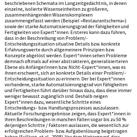
beschriebenen Schemata im Langzeitgedächtnis, in denen
einzelne, isolierte Wissenseinheiten zu größeren,
zusammenhängenden Wissenskomplexen
zusammengefasst werden (Beispiel »Restaurantschema«)
sowie der starke Automatisierungsgrad der Fähigkeiten und
Fertigkeiten von Expert*innen. Ersteres kann dazu führen,
dass in der Beschreibung von Problem/-
Entscheidungssituation situative Details bzw. konkrete
Erfahrungswerte durch allgemeinere Prinzipien bzw.
Konzepte abgelöst werden. Expert*innen sehen Probleme
demnach oftmals auf einer abstrakteren, generalisierteren
Ebene als AnfängerInnen bzw. Nicht-Expert*innen, was es
ihnen erschwert, sich an konkrete Details einer Problem/-
Entscheidungssituation zu erinnern. Der bei Expert*innen
vorhandene, starke Automatisierungsgrad von Fähigkeiten
und Fertigkeiten führt darüber hinaus dazu, dass diese immer
weniger bewusst zugänglich sind. Deshalb neigen
Expert*innen dazu, wesentliche Schritte eines
Entscheidungs- bzw. Handlungsprozesses auszulassen.
Aktuelle Forschungsergebnisse zeigen, dass Expert*innen in
ihren Beschreibungen in manchen Fällen sogar bis zu 50 %
derjenigen Schritte / Faktoren auslassen, die wesentlich zur
erfolgreichen Problem- bzw. Aufgabenlösung beigetragen
haben (Sullivan, et al., 2008). Vor dem Hintergrund, dass