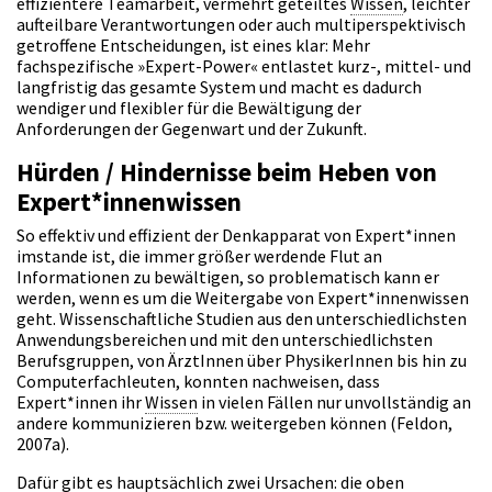
effizientere Teamarbeit, vermehrt geteiltes
Wissen
, leichter
aufteilbare Verantwortungen oder auch multiperspektivisch
getroffene Entscheidungen, ist eines klar: Mehr
fachspezifische »Expert-Power« entlastet kurz-, mittel- und
langfristig das gesamte System und macht es dadurch
wendiger und flexibler für die Bewältigung der
Anforderungen der Gegenwart und der Zukunft.
Hürden / Hindernisse beim Heben von
Expert*innenwissen
So effektiv und effizient der Denkapparat von Expert*innen
imstande ist, die immer größer werdende Flut an
Informationen zu bewältigen, so problematisch kann er
werden, wenn es um die Weitergabe von Expert*innenwissen
geht. Wissenschaftliche Studien aus den unterschiedlichsten
Anwendungsbereichen und mit den unterschiedlichsten
Berufsgruppen, von ÄrztInnen über PhysikerInnen bis hin zu
Computerfachleuten, konnten nachweisen, dass
Expert*innen ihr
Wissen
in vielen Fällen nur unvollständig an
andere kommunizieren bzw. weitergeben können (Feldon,
2007a).
Dafür gibt es hauptsächlich zwei Ursachen: die oben