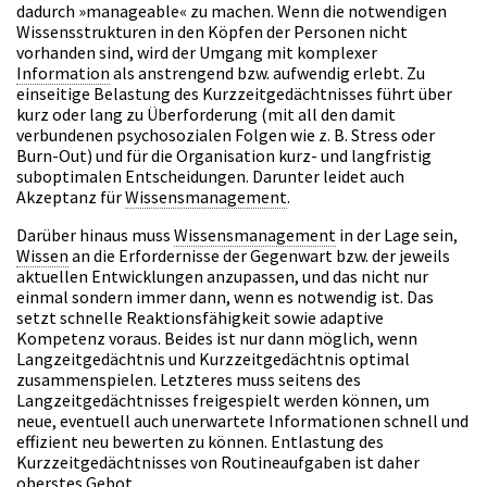
dadurch »manageable« zu machen. Wenn die notwendigen
Wissensstrukturen in den Köpfen der Personen nicht
vorhanden sind, wird der Umgang mit komplexer
Information
als anstrengend bzw. aufwendig erlebt. Zu
einseitige Belastung des Kurzzeitgedächtnisses führt über
kurz oder lang zu Überforderung (mit all den damit
verbundenen psychosozialen Folgen wie z. B. Stress oder
Burn-Out) und für die Organisation kurz- und langfristig
suboptimalen Entscheidungen. Darunter leidet auch
Akzeptanz für
Wissensmanagement
.
Darüber hinaus muss
Wissensmanagement
in der Lage sein,
Wissen
an die Erfordernisse der Gegenwart bzw. der jeweils
aktuellen Entwicklungen anzupassen, und das nicht nur
einmal sondern immer dann, wenn es notwendig ist. Das
setzt schnelle Reaktionsfähigkeit sowie adaptive
Kompetenz voraus. Beides ist nur dann möglich, wenn
Langzeitgedächtnis und Kurzzeitgedächtnis optimal
zusammenspielen. Letzteres muss seitens des
Langzeitgedächtnisses freigespielt werden können, um
neue, eventuell auch unerwartete Informationen schnell und
effizient neu bewerten zu können. Entlastung des
Kurzzeitgedächtnisses von Routineaufgaben ist daher
oberstes Gebot.