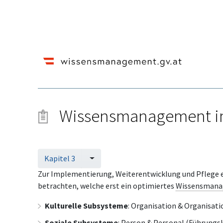
Wissensmanagement i
Wechseln zu:
Navigation
,
Suche
Kapitel 3
Zur Implementierung, Weiterentwicklung und Pflege 
betrachten, welche erst ein optimiertes
Wissensman
Kulturelle Subsysteme
: Organisation & Organisati
Soziale Subsysteme
: Person & Personal (Führungsk