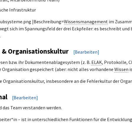
ische Infrastruktur
Subsysteme.png |Beschreibung=
Wissensmanagement
im Zusamme
egt sich im Spannungsfeld der drei Eckpfeiler: es beschreibt un
.
 & Organisationskultur
[
Bearbeiten
]
wesen bzw. ihr Dokumentenablagesystem (z. B.
ELAK
, Protokolle, 
er Organisation gespeichert (aber: nicht alles vorhandene
Wissen
i
ie Organisationskultur, insbesondere an die Fehlerkultur der Orga
nal
[
Bearbeiten
]
d das Team verstanden werden.
arbeiter*in – ist in unterschiedlichen Funktionen für die Entwic