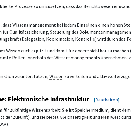
ablierte Prozesse so umzusetzen, dass das Berichtswesen einwandfr
e, dass
Wissensmanagement
bei jedem Einzelnen einen hohen Stel
ch für Qualitätssicherung, Steuerung des Dokumentenmanagements
ungskraft (Delegation, Koordination, Kontrolle) wird durch das T
nes
Wissen
auch explizit und damit für andere sichtbar zu machen (
immte Rollen innerhalb des Wissensmanagements übernehmen, z. 
Funktion zu unterstützen,
Wissen
zu verteilen und aktiv weiterzug
: Elektronische Infrastruktur
[
Bearbeiten
]
m für zukünftige Wissensarbeit: Sie ist Speichermedium, dient dem
 der Zukunft), und sie bietet Gleichzeitigkeit und Mehrwert du
LAK
).