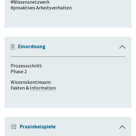
#
Wissensnetzwerk
l
#
proaktives Arbeitsverhalten
a
p
p
e
n
Einordnung
E
i
n
Prozessschritt:
k
Phase 2
l
Wissenskontinuum:
a
Fakten &
Information
p
p
e
n
Praxisbeispiele
E
i