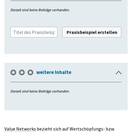
n
Derzeit sind keine Beiträge vorhanden.
k
l
a
Praxisbeispiel erstellen
p
p
e
n
weitere Inhalte
E
i
n
Derzeit sind keine Beiträge vorhanden.
k
l
a
p
p
Value Networks
bezieht sich auf Wertschöpfungs- bzw.
e