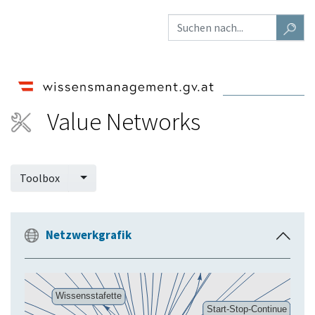
Value Networks
Toolbox
Netzwerkgrafik
E
i
n
k
l