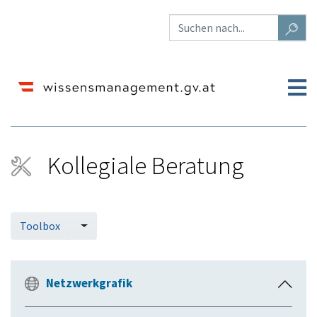
Kollegiale Beratung
Wechseln zu:
Navigation
,
Suche
Toolbox
Netzwerkgrafik
E
i