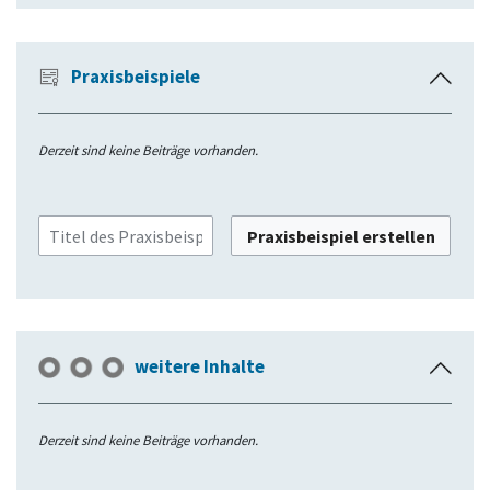
n
Praxisbeispiele
E
i
n
Derzeit sind keine Beiträge vorhanden.
k
l
a
Praxisbeispiel erstellen
p
p
e
n
weitere Inhalte
E
i
n
Derzeit sind keine Beiträge vorhanden.
k
l