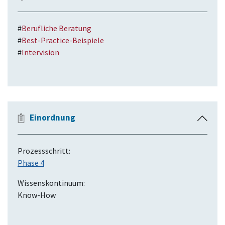
i
n
#
Berufliche Beratung
k
#
Best-Practice-Beispiele
l
#
Intervision
a
p
p
e
n
Einordnung
E
i
n
Prozessschritt:
k
Phase 4
l
a
Wissenskontinuum:
p
Know-How
p
e