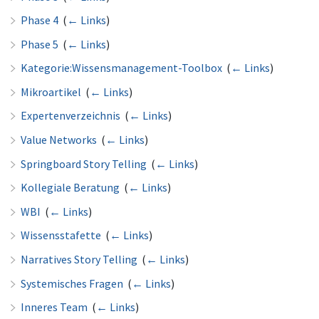
Phase 4
‎
(
← Links
)
Phase 5
‎
(
← Links
)
Kategorie:Wissensmanagement-Toolbox
‎
(
← Links
)
Mikroartikel
‎
(
← Links
)
Expertenverzeichnis
‎
(
← Links
)
Value Networks
‎
(
← Links
)
Springboard Story Telling
‎
(
← Links
)
Kollegiale Beratung
‎
(
← Links
)
WBI
‎
(
← Links
)
Wissensstafette
‎
(
← Links
)
Narratives Story Telling
‎
(
← Links
)
Systemisches Fragen
‎
(
← Links
)
Inneres Team
‎
(
← Links
)