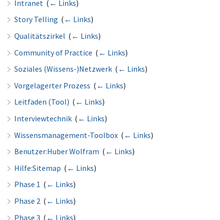
Intranet
‎
(
← Links
)
Story Telling
‎
(
← Links
)
Qualitätszirkel
‎
(
← Links
)
Community of Practice
‎
(
← Links
)
Soziales (Wissens-)Netzwerk
‎
(
← Links
)
Vorgelagerter Prozess
‎
(
← Links
)
Leitfaden (Tool)
‎
(
← Links
)
Interviewtechnik
‎
(
← Links
)
Wissensmanagement-Toolbox
‎
(
← Links
)
Benutzer:Huber Wolfram
‎
(
← Links
)
Hilfe:Sitemap
‎
(
← Links
)
Phase 1
‎
(
← Links
)
Phase 2
‎
(
← Links
)
Phase 3
‎
(
← Links
)