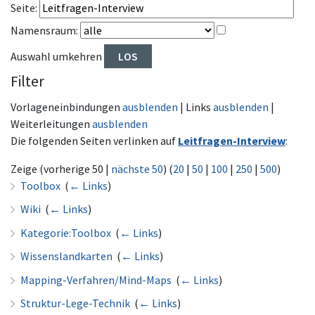
Seite:
Namensraum:
Auswahl umkehren
Filter
Vorlageneinbindungen
ausblenden
| Links
ausblenden
|
Weiterleitungen
ausblenden
Die folgenden Seiten verlinken auf
Leitfragen-Interview
:
Zeige (vorherige 50 |
nächste 50
) (
20
|
50
|
100
|
250
|
500
)
Toolbox
‎
(
← Links
)
Wiki
‎
(
← Links
)
Kategorie:Toolbox
‎
(
← Links
)
Wissenslandkarten
‎
(
← Links
)
Mapping-Verfahren/Mind-Maps
‎
(
← Links
)
Struktur-Lege-Technik
‎
(
← Links
)