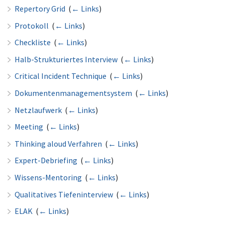
Repertory Grid
‎
(
← Links
)
Protokoll
‎
(
← Links
)
Checkliste
‎
(
← Links
)
Halb-Strukturiertes Interview
‎
(
← Links
)
Critical Incident Technique
‎
(
← Links
)
Dokumentenmanagementsystem
‎
(
← Links
)
Netzlaufwerk
‎
(
← Links
)
Meeting
‎
(
← Links
)
Thinking aloud Verfahren
‎
(
← Links
)
Expert-Debriefing
‎
(
← Links
)
Wissens-Mentoring
‎
(
← Links
)
Qualitatives Tiefeninterview
‎
(
← Links
)
ELAK
‎
(
← Links
)